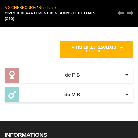
A.S.CHERBOURG
/
Résultats /
CIRCUIT DEPARTEMENT BENJAMINS DEBUTANTS
(C50)
Épreuves
AFFICHER LES RÉSULTATS
DU CLUB
de F B
de M B
INFORMATIONS