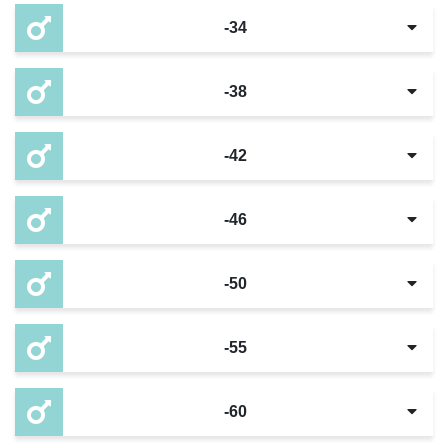
-34
-38
-42
-46
-50
-55
-60